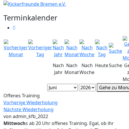
Terminkalender
Nach
Nach
Nach
Heute
Suche
G
Jahr
Monat
Woche
Mo
Gehe zu Mon
Offenes Training
Vorherige Wiederholung
Nächste Wiederholung
von
admin_kfb_2022
Mittwoch
s ab 20 Uhr offenes Training. Egal, ob ihr