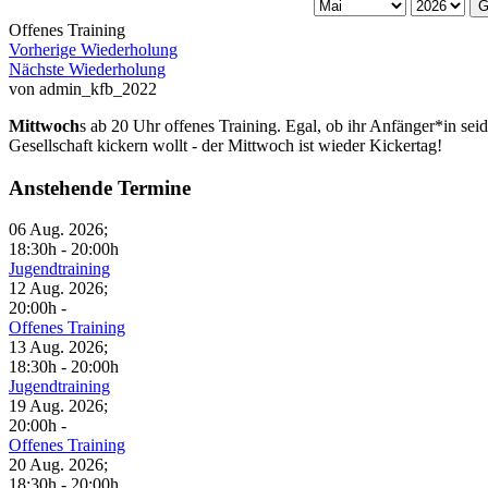
G
Offenes Training
Vorherige Wiederholung
Nächste Wiederholung
von
admin_kfb_2022
Mittwoch
s ab 20 Uhr offenes Training. Egal, ob ihr Anfänger*in sei
Gesellschaft kickern wollt - der Mittwoch ist wieder Kickertag!
Anstehende Termine
06 Aug. 2026
;
18:30h
-
20:00h
Jugendtraining
12 Aug. 2026
;
20:00h
-
Offenes Training
13 Aug. 2026
;
18:30h
-
20:00h
Jugendtraining
19 Aug. 2026
;
20:00h
-
Offenes Training
20 Aug. 2026
;
18:30h
-
20:00h