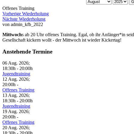
G
Offenes Training
Vorherige Wiederholung
Nächste Wiederholung
von
admin_kfb_2022
Mittwoch
s ab 20 Uhr offenes Training. Egal, ob ihr Anfänger*in sei
Gesellschaft kickern wollt - der Mittwoch ist wieder Kickertag!
Anstehende Termine
06 Aug. 2026
;
18:30h
-
20:00h
Jugendtraining
12 Aug. 2026
;
20:00h
-
Offenes Training
13 Aug. 2026
;
18:30h
-
20:00h
Jugendtraining
19 Aug. 2026
;
20:00h
-
Offenes Training
20 Aug. 2026
;
18:30h
-
20:00h